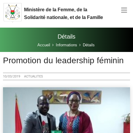
Aller au contenu principal
Ministère de la Femme, de la
Solidarité nationale, et de la Famille
Détails
Vous êtes ici:
Accueil
Informations
Détails
Promotion du leadership féminin
10/03/2019
ACTUALITES