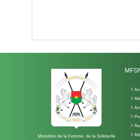
MFSN
Ac
Mi
Ac
Pol
Re
Mé
Ministère de la Femme, de la Solidarité