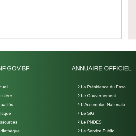
F.GOV.BF
ANNUAIRE OFFICIEL
cueil
La Présidence du Faso
nistère
Le Gouvernement
tualités
L'Assemblée Nationale
itique
Le SIG
ssources
Le PNDES
diathèque
Le Service Public